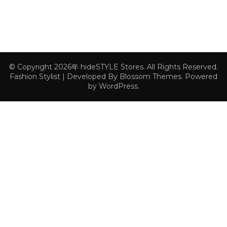
© Copyright 2026年
hideSTYLE Stores
. All Rights Reserved.
Fashion Stylist | Developed By
Blossom Themes
. Powered
by
WordPress
.